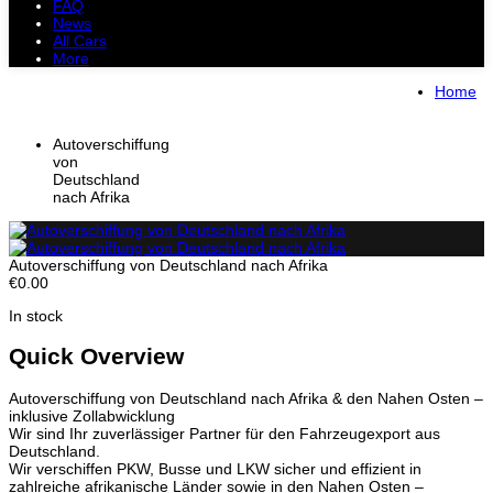
FAQ
News
All Cars
More
All Cars
Trucks
Pickups
Vans
Home
Petrol Cars
Diesel Cars
Hybrid Cars
Electric Cars
Autoverschiffung
von
Deutschland
nach Afrika
Autoverschiffung von Deutschland nach Afrika
€0.00
In stock
Quick Overview
Autoverschiffung von Deutschland nach Afrika & den Nahen Osten –
inklusive Zollabwicklung
Wir sind Ihr zuverlässiger Partner für den Fahrzeugexport aus
Deutschland.
Wir verschiffen PKW, Busse und LKW sicher und effizient in
zahlreiche afrikanische Länder sowie in den Nahen Osten –