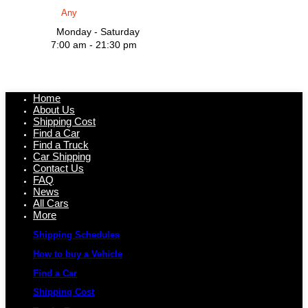
Monday - Saturday
7:00 am - 21:30 pm
Home
About Us
Shipping Cost
Find a Car
Find a Truck
Car Shipping
Contact Us
FAQ
News
All Cars
More
Shipping Schedules
How to buy a Vehicle
Find a Car
Shipping Cost