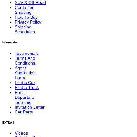
SUV & Off Road
Container
Shipping
How To Buy
Privacy Policy
Shipping
Schedules
Information
Testimonials
Terms And
Conditions
Agent
Application
Form
Find a Car
Find a Truck
Port –
Departure
Terminal
Invitation Letter
Car Parts
EXTRAS
Videos